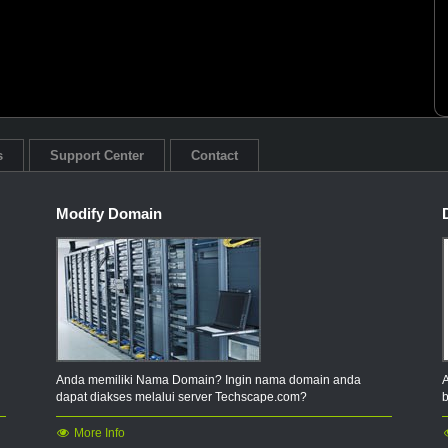
.courses
.cricket
.date
.degree
s
Support Center
Contact
.diamonds
.direct
Modify Domain
.dog
.earth
.engineering
.e
.energy
Anda memiliki Nama Domain? Ingin nama domain anda
.events
dapat diakses melalui server Techscape.com?
.family
More Info