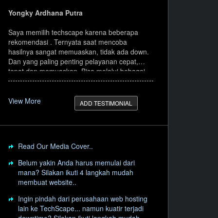
.build
.business
Yongky Ardhana Putra
.camera
.cab
Saya memilih techscape karena beberapa
rekomendasi . Ternyata saat mencoba
.camp
.capital
hasilnya sangat memuaskan, tidak ada down.
Dan yang paling penting pelayanan cepat,
.care
.careers
tepat dan memuaskan. Bisa melalui bebagai
macam cara untuk menghubungi CS. Melalu
.casino
.catering
email, WA, web live chat, telp dll. Hal inilah
yang membuat mudah segala urusan. Semua
View More
.cheap
.christmas
ADD TESTIMONIAL
pilihan layanan sangat cepat ditanggapi.
.claims
.cleaning
.clinic
.cloud
Read Our Media Cover..
.coach
.codes
Belum yakin Anda harus memulai dari
mana? Silakan ikuti 4 langkah mudah
.college
.community
membuat website..
.condos
.cooking
Ingin pindah dari perusahaan web hosting
lain ke TechScape... namun kuatir terjadi
.country
.coupons