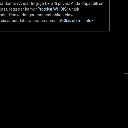
domain Anda! Ini juga berarti privasi Anda dapat dilihat
.boutique
asa registrar kami: “
Proteksi WHOIS
” untuk
nda. Hanya dengan menambahkan biaya
.buzz
r biaya pendaftaran nama domain)!
Click di sini untuk
.cafe
.cards
.cash
.chat
.church
.click
.clothing
.coffee
.computer
.construction