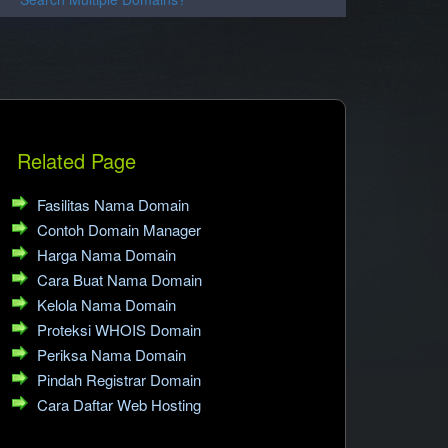
.website
.company
.world
.gallery
.center
.works
.club
.international
Related Page
TLD Popular lainnya
.biz.id
.or.id
Fasilitas Nama Domain
Contoh Domain Manager
.sch.id
.my.id
Harga Nama Domain
.mobi
.me
Cara Buat Nama Domain
Kelola Nama Domain
Domain Baru Popular Lainnya
Proteksi WHOIS Domain
.land
.zone
Periksa Nama Domain
.place
.town
Pindah Registrar Domain
Cara Daftar Web Hosting
Profesi/Hobi
accountants
.actor