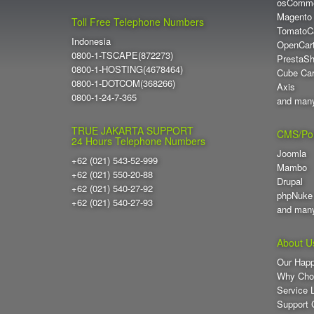
osComm
Magento
Toll Free Telephone Numbers
TomatoC
Indonesia
OpenCar
0800-1-TSCAPE(872273)
PrestaS
0800-1-HOSTING(4678464)
Cube Car
0800-1-DOTCOM(368266)
Axis
0800-1-24-7-365
and man
TRUE JAKARTA SUPPORT
CMS/Por
24 Hours Telephone Numbers
Joomla
+62 (021) 543-52-999
Mambo
+62 (021) 550-20-88
Drupal
+62 (021) 540-27-92
phpNuke
+62 (021) 540-27-93
and man
About U
Our Hap
Why Cho
Service 
Support 