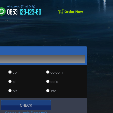
.co
.co.com
.id
.co.id
.biz
.info
.media
.net
CHECK
.asia
.org
Search Multiple Domains?