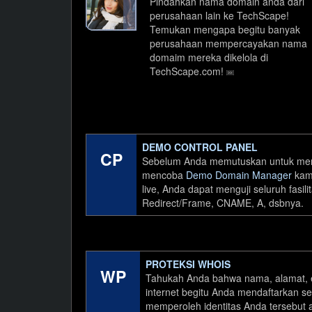
Pindahkan nama domain anda dari
perusahaan lain ke TechScape!
Temukan mengapa begitu banyak
perusahaan mempercayakan nama
domaim mereka dikelola di
TechScape.com!
DEMO CONTROL PANEL
CP
Sebelum Anda memutuskan untuk mem
mencoba
Demo Domain Manager
kami
live, Anda dapat menguji seluruh fasil
Redirect/Frame, CNAME, A, dsbnya.
PROTEKSI WHOIS
WP
Tahukah Anda bahwa nama, alamat, e
internet begitu Anda mendaftarkan s
memperoleh identitas Anda tersebut