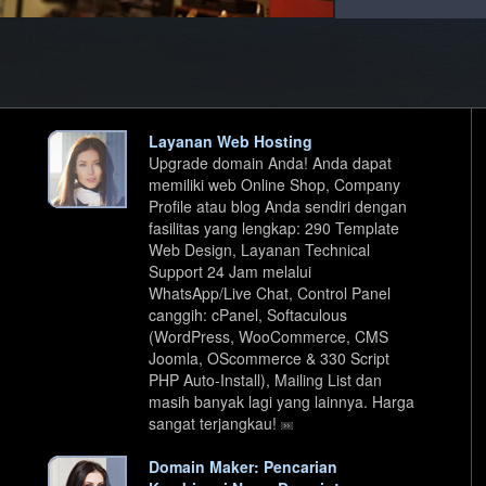
.global
.design
.express
Layanan Web Hosting
.solutions
Upgrade domain Anda! Anda dapat
memiliki web Online Shop, Company
Profile atau blog Anda sendiri dengan
.web.id
fasilitas yang lengkap: 290 Template
Web Design, Layanan Technical
.ac.id
Support 24 Jam melalui
WhatsApp/Live Chat, Control Panel
.bz
canggih: cPanel, Softaculous
(WordPress, WooCommerce, CMS
Joomla, OScommerce & 330 Script
.house
PHP Auto-Install), Mailing List dan
masih banyak lagi yang lainnya. Harga
.city
sangat terjangkau!
Domain Maker: Pencarian
.accountant
.