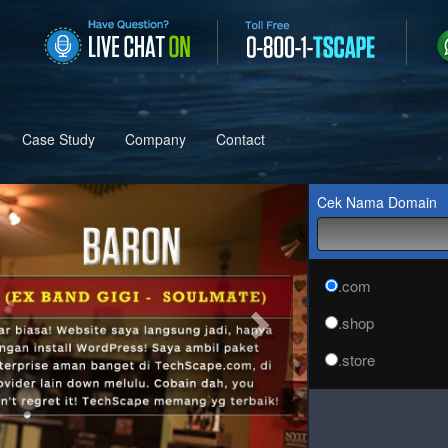
Case Study
Company
Contact
Next
Cek Nama Domain
.com
.shop
.store
.online
.site