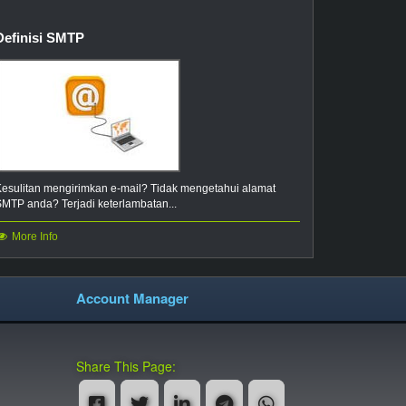
.film
.finance
Definisi SMTP
.fish
.fishing
.fitness
.flights
.forsale
.foundation
.furniture
.fyi
.garden
.gift
Kesulitan mengirimkan e-mail? Tidak mengetahui alamat
SMTP anda? Terjadi keterlambatan...
.gives
.glass
More Info
.gold
.golf
.gratis
.guide
Account Manager
.haus
.healthcare
.hockey
.holdings
Share This Page:
.horse
.host