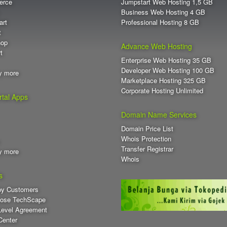
erce
Jumpstart Web Hosting 1,5 GB
.hosting
Business Web Hosting 4 GB
art
Professional Hosting 8 GB
.ink
t
hop
.jewelry
Advance Web Hosting
t
Enterprise Web Hosting 35 GB
.law
Developer Web Hosting 100 GB
y more
Marketplace Hosting 325 GB
.life
Corporate Hosting Unlimited
tal Apps
.limo
Domain Name Services
.loans
Domain Price List
.management
Whois Protection
Transfer Registrar
y more
.maison
Whois
.memorial
s
py Customers
.moda
ose TechScape
Level Agreement
.money
Center