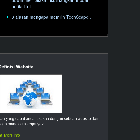
downtime? Silakan ikuti langkah mudah
.credit
.creditcard
berikut ini....
8 alasan mengapa memilih TechScape!.
.cruises
.dance
.dating
.deals
.delivery
.dental
.diet
.digital
.directory
.discount
Definisi Website
.domains
.download
.education
.email
nterprises
.equipment
.estate
.expert
Apa yang dapat anda lakukan dengan sebuah website dan
.exchange
.faith
bagaimana cara kerjanya?
.fans
.farm
More Info