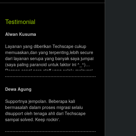
.attorney
.band
Testimonial
.builders
.ceo
entist
.engineer
Alwan Kusuma
.football
.futbol
Layanan yang diberikan Techscape cukup
memuaskan,dan yang terpenting,lebih secure
.lawyer
.photography
dari layanan serupa yang banyak saya jumpai
(saya paling paranoid untuk faktor ini ^_^)
Respon cepat para staff yang selalu melayani
dengan ramah, dipadukan dengan fasilitas
Bidang Usaha
lengkap & berkualitas membuat Techscape
.agency
.airforce
terbaik dibidangnya. Arigato gozaimasu.
Dewa Agung
.archi
.associates
Supportnya jempolan. Beberapa kali
bermasalah dalam proses migrasi selalu
.audio
.bar
disupport oleh tenaga ahli dari Techscape
sampai solved. Keep rockin'.
.beer
.best
.bingo
.bio