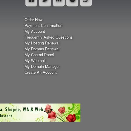
.how
.industries
.institute
.insure
Order Now
.kitchen
.investments
Payment Confirmation
My Account
.lease
.legal
Frequently Asked Questions
My Hosting Renewal
.lighting
.limited
My Domain Renewal
My Control Panel
.link
.live
My Webmail
My Domain Manager
.lol
.love
Create An Account
.market
.luxury
.marketing
.mba
.men
.menu
.moe
.mom
.mortgage
.movie