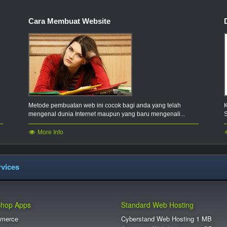
.fashion
Cara Membuat Website
.financial
.fit
.flowers
.fund
.games
Metode pembuatan web ini cocok bagi anda yang telah
mengenal dunia Internet maupun yang baru mengenali...
.gifts
More Info
.gmbh
.graphics
vices
.guitars
.help
Shop Apps
Standard Web Hosting
.holiday
merce
Cyberstand Web Hosting 1 MB