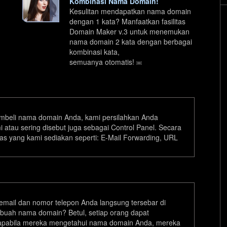
Kombinasi Nama Domain!
Kesulitan mendapatkan nama domain
.army
dengan 1 kata? Manfaatkan fasilitas
Domain Maker v.3 untuk menemukan
.bike
nama domain 2 kata dengan berbagai
kombinasi kata,
.contractors
.d
semuanya otomatis!
.florist
.guru
.tennis
beli nama domain Anda, kami persilahkan Anda
 atau sering disebut juga sebagai Control Panel. Secara
itas yang kami sediakan seperti: E-Mail Forwarding, URL
.academy
.apartments
.auction
.bargains
mail dan nomor telepon Anda langsung tersebar di
ebuah nama domain? Betul, setiap orang dapat
.bid
 apabila mereka mengetahui nama domain Anda, mereka